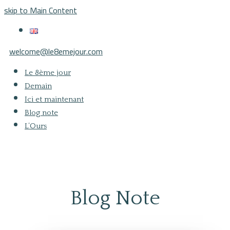
skip to Main Content
welcome@le8emejour.com
Le 8ème jour
Demain
Ici et maintenant
Blog note
L’Ours
Blog Note