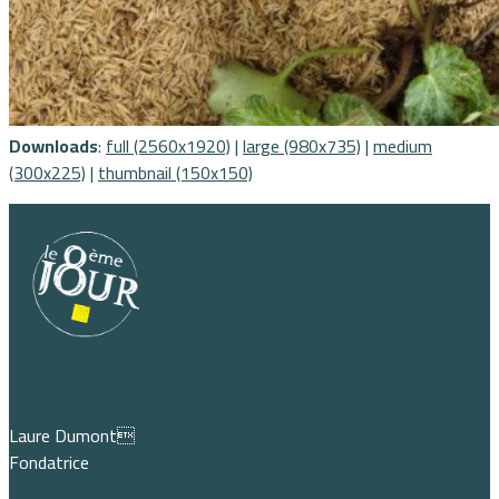
Downloads
:
full (2560x1920)
|
large (980x735)
|
medium
(300x225)
|
thumbnail (150x150)
Laure Dumont
Fondatrice