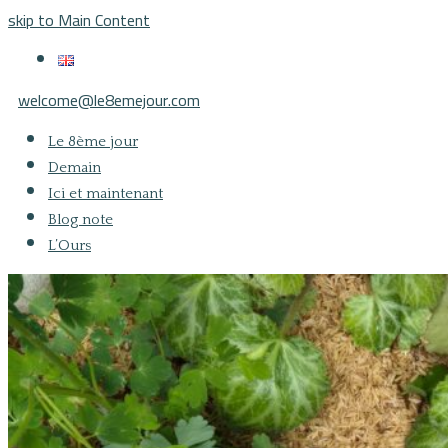
skip to Main Content
welcome@le8emejour.com
Le 8ème jour
Demain
Ici et maintenant
Blog note
L’Ours