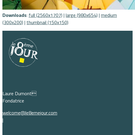
Downloads
:
full (2560x1707)
|
large (980x654)
|
medium
(300x200)
|
thumbnail (150x150)
Laure Dumont
Fondatrice
welcome@le8emejour.com
|