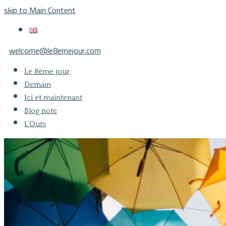
skip to Main Content
welcome@le8emejour.com
Le 8ème jour
Demain
Ici et maintenant
Blog note
L’Ours