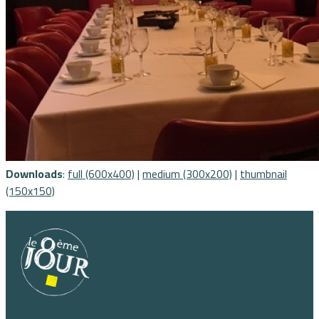
Downloads
:
full (600x400)
|
medium (300x200)
|
thumbnail
(150x150)