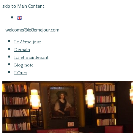
skip to Main Content
welcome@le8emejour.com
Le 8ème jour
Demain
Ici et maintenant
Blog note
L’Ours