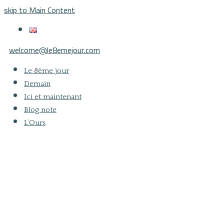
skip to Main Content
welcome@le8emejour.com
Le 8ème jour
Demain
Ici et maintenant
Blog note
L’Ours