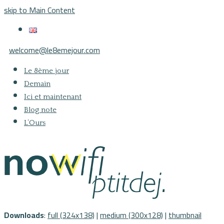
skip to Main Content
welcome@le8emejour.com
Le 8ème jour
Demain
Ici et maintenant
Blog note
L’Ours
Downloads
:
full (324x138)
|
medium (300x128)
|
thumbnail